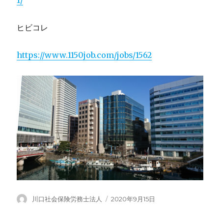
ヒビコレ
https://www.1150job.com/jobs/1562
投
川口社会保険労務士法人
投
2020年9月15日
稿
稿
者
日: