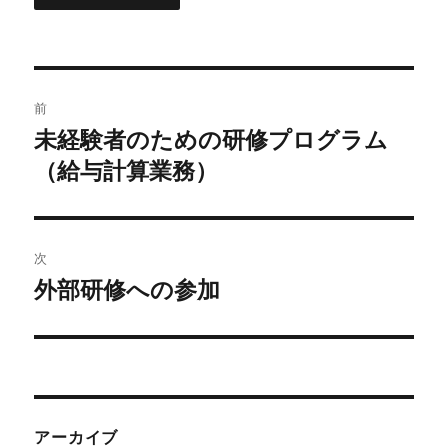
投
前
稿
未経験者のための研修プログラム
前
（給与計算業務）
の
ナ
投
ビ
稿:
ゲ
次
外部研修への参加
次
ー
の
シ
投
稿:
ョ
ン
アーカイブ